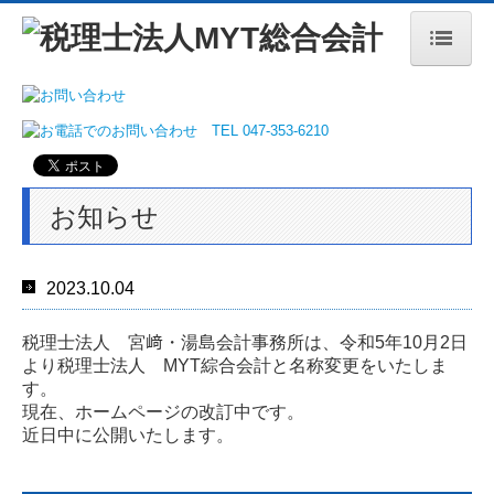
トップページ
事務所案内
経営理念
お知らせ
リンク集
法人・個人事業主の皆様
2023.10.04
相続・贈与のご相談
税理士法人 宮﨑・湯島会計事務所は、令和5年10月2日
より税理士法人 MYT綜合会計と名称変更をいたしま
よくある質問
す。
現在、ホームページの改訂中です。
近日中に公開いたします。